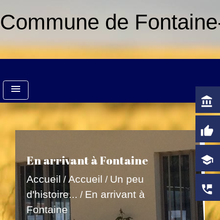
Commune de Fontaine-
menu
account_balance
thumb_up
En arrivant à Fontaine
school
Accueil
Accueil
Un peu
/
/
perm_phone_msg
d'histoire...
En arrivant à
/
Fontaine