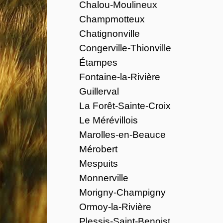
Chalou-Moulineux
Champmotteux
Chatignonville
Congerville-Thionville
Étampes
Fontaine-la-Rivière
Guillerval
La Forêt-Sainte-Croix
Le Mérévillois
Marolles-en-Beauce
Mérobert
Mespuits
Monnerville
Morigny-Champigny
Ormoy-la-Rivière
Plessis-Saint-Benoist