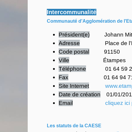
Intercommunalité
Communauté d'Agglomération de l'E
Président(e)
Johann Mitte
Adresse
Place de l'Hotel 
Code postal
91150
Ville
Étampes
Téléphone
01 64 59 26
Fax
01 64 94 71 
Site Internet
www.etamp
Date de création
01/01/201
Email
cliquez ici
Les statuts de la CAESE