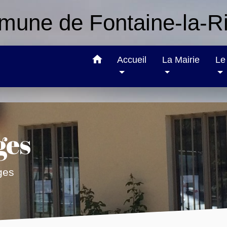
une de Fontaine-la-Ri
home
Accueil
La Mairie
Le 
ges
ges