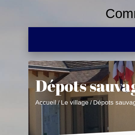
Comm
Dépots sauva
Accueil
Le village
Dépots sauva
/
/