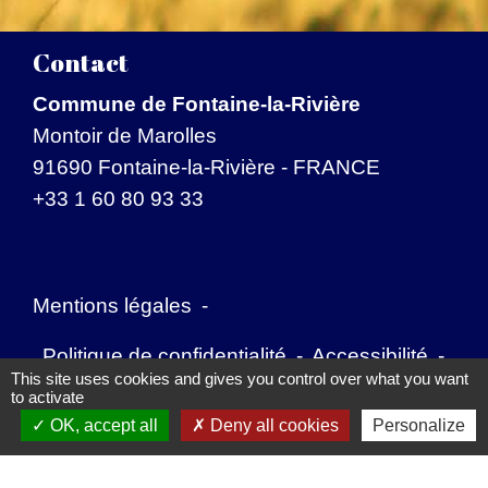
Contact
Commune de Fontaine-la-Rivière
Montoir de Marolles
91690 Fontaine-la-Rivière - FRANCE
+33 1 60 80 93 33
Mentions légales
-
Politique de confidentialité
-
Accessibilité
-
This site uses cookies and gives you control over what you want
to activate
Application mobile Localiti
-
Plan du site
-
OK, accept all
Deny all cookies
Personalize
Gestion des cookies