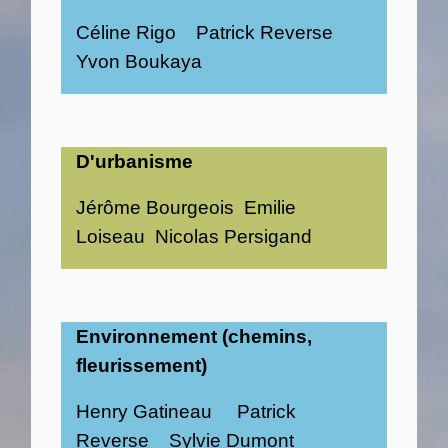
Céline Rigo Patrick Reverse
Yvon Boukaya
D'urbanisme
Jérôme Bourgeois Emilie
Loiseau Nicolas Persigand
Environnement (chemins,
fleurissement)
Henry Gatineau Patrick
Reverse Sylvie Dumont