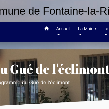
une de Fontaine-la-Ri
home
Accueil
La Mairie
Le 
 Gué de l'éclimon
ogramme du Gué de l'éclimont