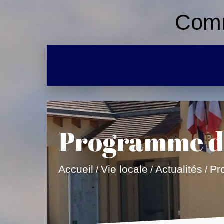
Comm
Programme du
Accueil
Vie locale
Actualités
Pr
/
/
/