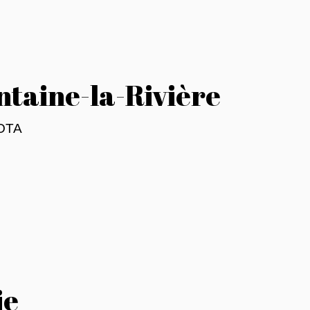
taine-la-Rivière
MOTA
ie