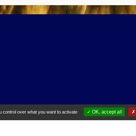
ntialité
-
Accessibilité
-
Application mobile Localiti
 control over what you want to activate
OK, accept all